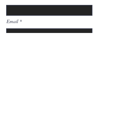
Email
Type your message here...
Get in Touch
© 2023 por Carilyn Egleé. Todos
los derechos reservados.