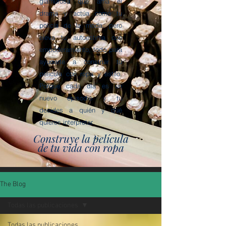
glamurosa que ama el
drama y actúa como tu
policía de la moda, pero
eleva tu autoestima con
empoderamiento, todo para
ayudarte a construir tu
película con ropa y estilo.
Porque cada día es un
nuevo episodio y tú
decides a quién y qué
quieres interpretar.
Construye la película
de tu vida con ropa
The Blog
Todas las publicaciones
Todas las publicaciones