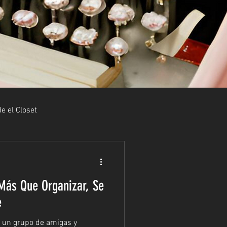
e el Closet
Más Que Organizar, Se
e
n un grupo de amigas y