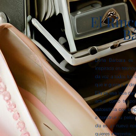
El Rin
B
Doña Bárbara es e
Inspirada en teleno
da voz a todos los 
que le gusta y le dis
Ella es esa loca d
actúa como tu pol
autoestima con emp
a construir tu pelíc
día es un nuevo epi
quieres interpretar.