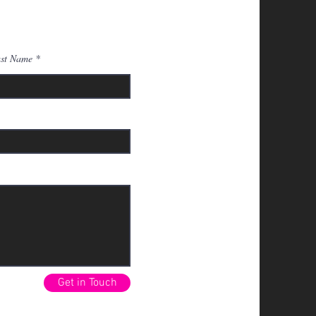
st Name
Get in Touch