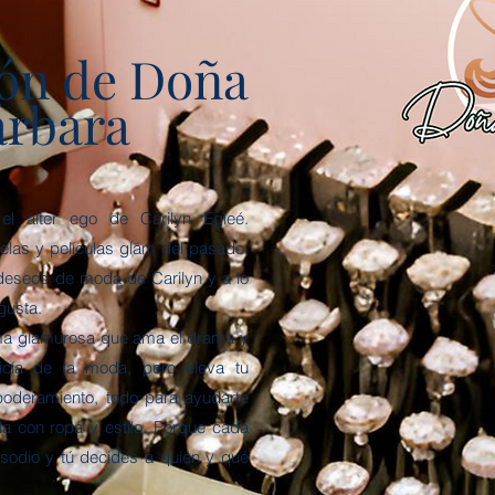
cón de Doña
árbara
l alter ego de Carilyn Egleé.
velas y películas glam del pasado,
deseos de moda de Carilyn y a lo
gusta.
ama glamurosa que ama el drama y
icía de la moda, pero eleva tu
oderamiento, todo para ayudarte
ula con ropa y estilo. Porque cada
sodio y tú decides a quién y qué