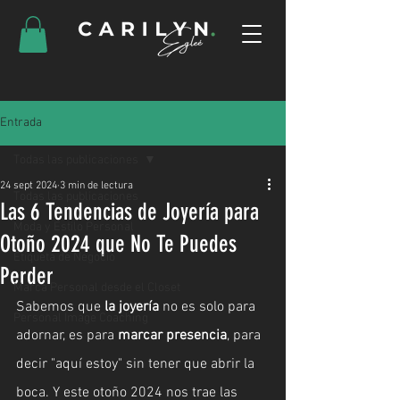
Entrada
Todas las publicaciones
24 sept 2024
3 min de lectura
Todas las publicaciones
Las 6 Tendencias de Joyería para
Moda y Estilo Personal
Otoño 2024 que No Te Puedes
Etiqueta de Negocio
Perder
Marca Personal desde el Closet
Sabemos que 
la joyería
 no es solo para 
Personal Image Coaching
adornar, es para 
marcar presencia
, para 
decir "aquí estoy" sin tener que abrir la 
boca. Y este otoño 2024 nos trae las 