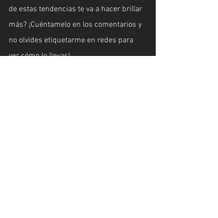
de estas tendencias te va a hacer brillar 
más? ¡Cuéntamelo en los comentarios y 
no olvides etiquetarme en redes para 
ver cómo lo llevas!
Escrito por: Carilyn Egleé
9/24/2024
personal sylist
fashion blog
tendencias
Otoño 2024
joyeria
bangles
collares
brazaletes